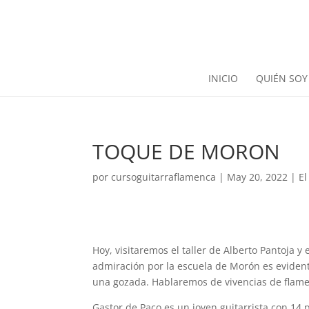
INICIO
QUIÉN SOY
TOQUE DE MORON
por
cursoguitarraflamenca
|
May 20, 2022
|
El
Hoy, visitaremos el taller de Alberto Pantoja 
admiración por la escuela de Morón es evidente
una gozada. Hablaremos de vivencias de flame
Gastor de Paco es un joven guitarrista con 14 