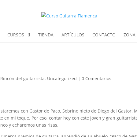
CURSOS
TIENDA
ARTÍCULOS
CONTACTO
ZONA 
 Rincón del guitarrista
,
Uncategorized
|
0 Comentarios
y estaremos con Gastor de Paco, Sobrino nieto de Diego del Gastor. 
 en mi toque. Por eso, contar hoy con este joven y gran guitarrist
nco y echaremos unas risas.
primeros premios de guitarra, aprendió de su abuelo, “Paco de Gast