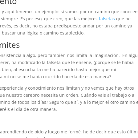
iento
 y aquí tenemos un ejemplo: si vamos por un camino que conoce
 siempre. Es por eso, que creo, que las mejores
falsetas
que he
 revés, es decir, no estaba predispuesto andar por un camino ya
 buscar una lógica o camino establecido.
ímites
onsistencia a algo, pero también nos limita la imaginación. En alg
rer, ha modificado la falseta que le enseñé, (porque se le había
s bien, al escucharla me ha parecido hasta mejor que mi
 a mí no se me había ocurrido hacerla de esa manera?
 experiencia y conocimiento nos limitan y no vemos que hay otros
que nuestro cerebro necesita un orden. Cuándo vais al trabajo o a
ino de todos los días? Seguro que sí, y a lo mejor el otro camino 
veréis el día de otra manera.
aprendiendo de oído y luego me formé, he de decir que esto últi