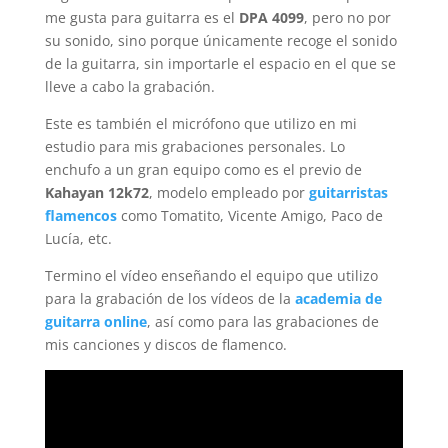
me gusta para guitarra es el
DPA 4099
, pero no por
su sonido, sino porque únicamente recoge el sonido
de la guitarra, sin importarle el espacio en el que se
lleve a cabo la grabación.
Este es también el micrófono que utilizo en mi
estudio para mis grabaciones personales. Lo
enchufo a un gran equipo como es el previo de
Kahayan 12k72
, modelo empleado por
guitarristas
flamencos
como Tomatito, Vicente Amigo, Paco de
Lucía, etc.
Termino el vídeo enseñando el equipo que utilizo
para la grabación de los vídeos de la
academia de
guitarra online
, así como para las grabaciones de
mis canciones y discos de flamenco.