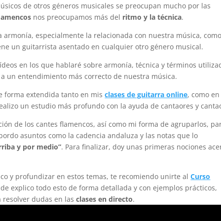
s músicos de otros géneros musicales se preocupan mucho por las
flamencos
nos preocupamos más del
ritmo y la técnica
.
a armonía, especialmente la relacionada con nuestra música, como
iene un guitarrista asentado en cualquier otro género musical.
ídeos en los que hablaré sobre armonía, técnica y términos utiliza
ar a un entendimiento más correcto de nuestra música.
de forma extendida tanto en mis
clases de guitarra online
, como en
ealizo un estudio más profundo con la ayuda de cantaores y canta
cación de los cantes flamencos, así como mi forma de agruparlos, pa
 abordo asuntos como la cadencia andaluza y las notas que lo
rriba y por medio”
. Para finalizar, doy unas primeras nociones ace
nco y profundizar en estos temas, te recomiendo unirte al
Curso
nde explico todo esto de forma detallada y con ejemplos prácticos,
 resolver dudas en las
clases en directo
.