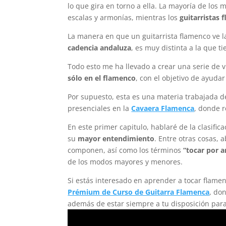
lo que gira en torno a ella. La mayoría de lo
escalas y armonías, mientras los
guitarristas 
La manera en que un guitarrista flamenco ve l
cadencia andaluza
, es muy distinta a la que t
Todo esto me ha llevado a crear una serie de v
sólo en el flamenco
, con el objetivo de ayud
Por supuesto, esta es una materia trabajada 
presenciales en la
Cavaera Flamenca
, donde r
En este primer capitulo, hablaré de la clasifi
su
mayor entendimiento
. Entre otras cosas,
componen, así como los términos
“tocar por a
de los modos mayores y menores.
Si estás interesado en aprender a tocar flame
Prémium de Curso de Guitarra Flamenca
, do
además de estar siempre a tu disposición para