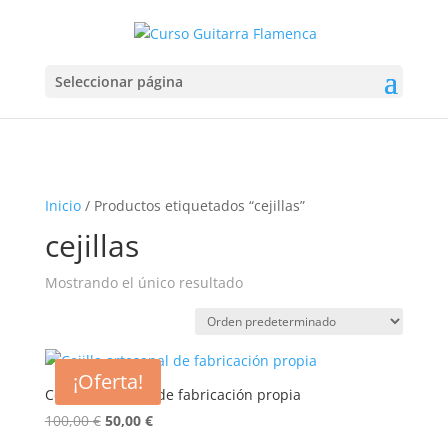
Seleccionar página
Inicio
/ Productos etiquetados “cejillas”
cejillas
Mostrando el único resultado
¡Oferta!
Cejilla artesanal de fabricación propia
El
El
100,00
€
50,00
€
precio
precio