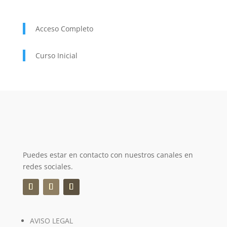
original
actual
era:
es:
Acceso Completo
100,00 €.
50,00 €.
Curso Inicial
Puedes estar en contacto con nuestros canales en
redes sociales.
AVISO LEGAL